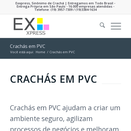
Exxpress, Sinônimo de Crachá | Entregamos em Todo Brasil -
Entrega Própria em São Paulo - 16.000 empresas atendidas -
Telefone:
(19) 3957-7309
/ (19)3384-1634
Crachás em PVC
Você está aqui:
Home
/
Crachás em PVC
CRACHÁS EM PVC
Crachás em PVC ajudam a criar um
ambiente seguro, agilizam
processos de negócios e melhoram