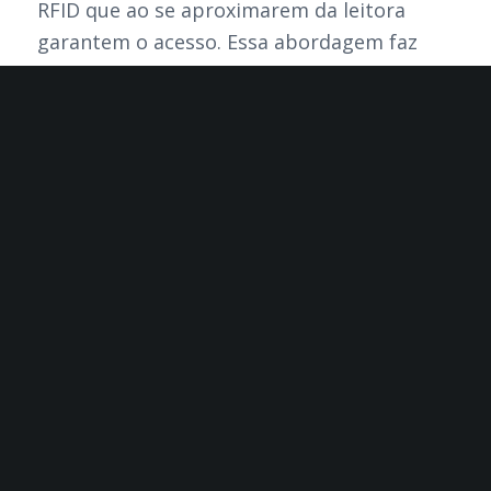
RFID que ao se aproximarem da leitora
garantem o acesso. Essa abordagem faz
com que esses cartões de aproximação
sejam uma excelente solução para muitas
aplicações de segurança, como controle de
acesso de estacionamentos,áreas restritas
e acesso geral a edifícios.
Disponíveis no modelo ISO (PVC) ou
Clamshell (ABS)
Saiba Mais