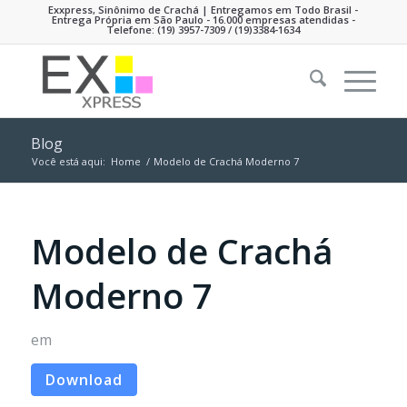
Exxpress, Sinônimo de Crachá | Entregamos em Todo Brasil -
Entrega Própria em São Paulo - 16.000 empresas atendidas -
Telefone:
(19) 3957-7309
/ (19)3384-1634
Blog
Você está aqui:
Home
/
Modelo de Crachá Moderno 7
Modelo de Crachá
Moderno 7
em
Download