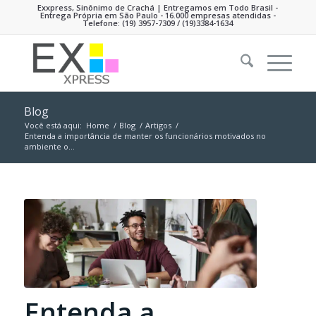
Exxpress, Sinônimo de Crachá | Entregamos em Todo Brasil -
Entrega Própria em São Paulo - 16.000 empresas atendidas -
Telefone:
(19) 3957-7309
/ (19)3384-1634
Blog
Você está aqui:
Home
/
Blog
/
Artigos
/
Entenda a importância de manter os funcionários motivados no
ambiente o...
Entenda a