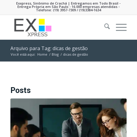
Exxpress, Sinônimo de Crachá | Entregamos em Todo Brasil -
Entrega Própria em São Paulo - 16.000 empresas atendidas -
Telefone:
(19) 3957-7309
/ (19)3384-1634
Arquivo para Tag: dicas de gestão
Você está aqui:
Home
/
Blog
/
dicas de gestão
Posts