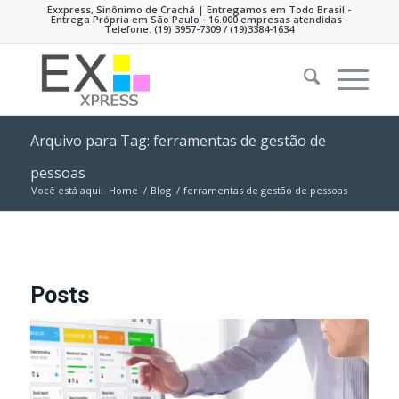
Exxpress, Sinônimo de Crachá | Entregamos em Todo Brasil -
Entrega Própria em São Paulo - 16.000 empresas atendidas -
Telefone:
(19) 3957-7309
/ (19)3384-1634
Arquivo para Tag: ferramentas de gestão de
pessoas
Você está aqui:
Home
/
Blog
/
ferramentas de gestão de pessoas
Posts